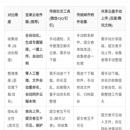
传统社交工具
共享云盘手动
对比维
坚果云收件
传统邮件附
(微信/QQ/钉
上传 (百度/腾
度
箱 (推荐)
件收集
钉)
讯文档)
全自动化，
手动群发邮
收集效
手动通知，文
需手动分享链
生成专属链
件，提交者
率 (自
件散落在聊天
接，提交者手
接，一键上
单独发送，
动化程
记录，需手动
动上传，收集
传，自动归
收集者逐一
度)
下载
者需手动整理
档
处理
整理难
零人工整
需手动逐个下
需逐个下载
需手动下载，
度 (是
理，文件自
载，命名混
附件，手动
命名仍依赖提
否需下
动重命名，
乱，后期需大
修改文件
交者自觉，后
载/改
自动同步云
量手动改名和
名，归档复
期整理工作量
名)
端本地
整理
杂
大
隐私安
单向上传，
提交者互不可
提交者可见他
全性
提交者互不
见 (聊天记
提交者互不
人文件，存在
(是否互
可见，保护
录)，但收集
可见
隐私泄露风险