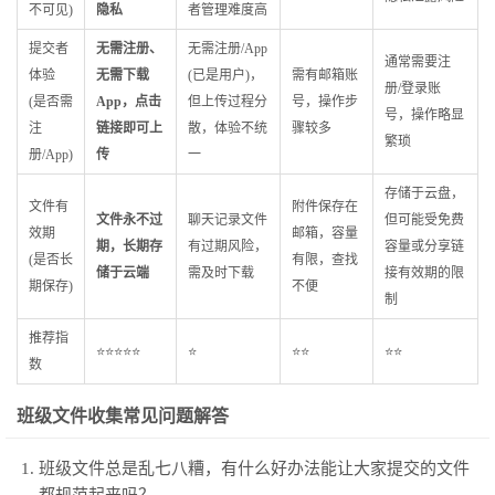
不可见)
隐私
者管理难度高
提交者
无需注册、
无需注册/App
通常需要注
体验
无需下载
(已是用户)，
需有邮箱账
册/登录账
(是否需
App，点击
但上传过程分
号，操作步
号，操作略显
注
链接即可上
散，体验不统
骤较多
繁琐
册/App)
传
一
存储于云盘，
文件有
附件保存在
文件永不过
聊天记录文件
但可能受免费
效期
邮箱，容量
期，长期存
有过期风险，
容量或分享链
(是否长
有限，查找
储于云端
需及时下载
接有效期的限
期保存)
不便
制
推荐指
⭐⭐⭐⭐⭐
⭐
⭐⭐
⭐⭐
数
班级文件收集常见问题解答
班级文件总是乱七八糟，有什么好办法能让大家提交的文件