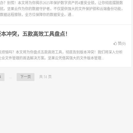
办？别慌！本文将为你揭示2025年保护数字资产的4重安全锁，让你彻底摆脱数
扰。坚果云作为你的数据守护者，不仅提供强大的文件保护锁和云端备份功能，
数据远程擦除，全方位保障你的数据安全。通...
版本冲突，五款高效工具盘点！
赞(
0
)
点烦恼吗？本文将为你盘点五款高效工具，彻底告别版本冲突！我们将深入分析
业文件管理的首选解决方案。坚果云凭借其强大的文件版本管理...
4
...
下一页
共 51 页