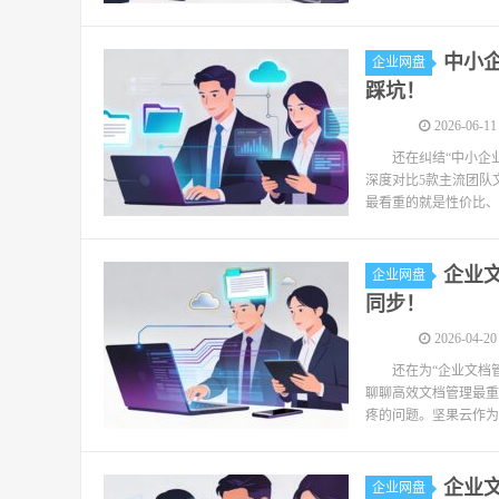
中小企
企业网盘
踩坑！
2026-06-11
还在纠结“中小企
深度对比5款主流团队
最看重的就是性价比、
企业
企业网盘
同步！
2026-04-20
还在为“企业文档
聊聊高效文档管理最重
疼的问题。坚果云作为
企业文
企业网盘