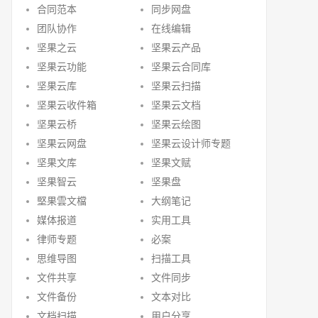
合同范本
同步网盘
团队协作
在线编辑
坚果之云
坚果云产品
坚果云功能
坚果云合同库
坚果云库
坚果云扫描
坚果云收件箱
坚果云文档
坚果云桥
坚果云绘图
坚果云网盘
坚果云设计师专题
坚果文库
坚果文赋
坚果智云
坚果盘
堅果雲文檔
大纲笔记
媒体报道
实用工具
律师专题
必案
思维导图
扫描工具
文件共享
文件同步
文件备份
文本对比
文档扫描
用户分享