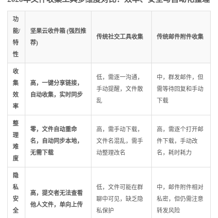
功
能/
坚果云收件箱 (强烈推
传统社交工具收集
传统邮件附件收集
特
荐)
性
收
低，需逐一沟通，
中，群发邮件，但
集
高，一键分享链接，
手动提醒，文件散
需等待回复和手动
效
自动收集，实时同步
乱
下载
率
整
零，文件自动重命
高，需手动下载，
高，需逐个打开邮
理
名，自动同步本地，
文件名混乱，需手
件下载，手动改
难
无需下载
动整理改名
名，耗时耗力
度
隐
私
低，文件可能在群
中，邮件附件相对
高，提交者无法查看
安
聊中可见，缺乏隐
私密，但仍需注意
他人文件，单向上传
全
私保护
转发风险