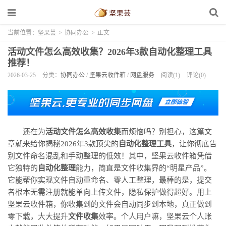
当前位置：
坚果芸
>
协同办公
>
正文
活动文件怎么高效收集？2026年3款自动化整理工具
推荐！
2026-03-25
分类：
协同办公
/
坚果云收件箱
/
网盘服务
阅读(1)
评论(0)
还在为
活动文件怎么高效收集
而烦恼吗？别担心，这篇文
章就来给你揭秘2026年3款顶尖的
自动化整理工具
，让你彻底告
别文件命名混乱和手动整理的低效！其中，坚果云收件箱凭借
它独特的
自动化整理
能力，简直是文件收集界的“明星产品”。
它能帮你实现文件自动重命名、零人工整理，最棒的是，提交
者根本无需注册就能单向上传文件，隐私保护做得超好。用上
坚果云收件箱，你收集到的文件会自动同步到本地，真正做到
零下载，大大提升
文件收集
效率。个人用户嘛，坚果云个人账