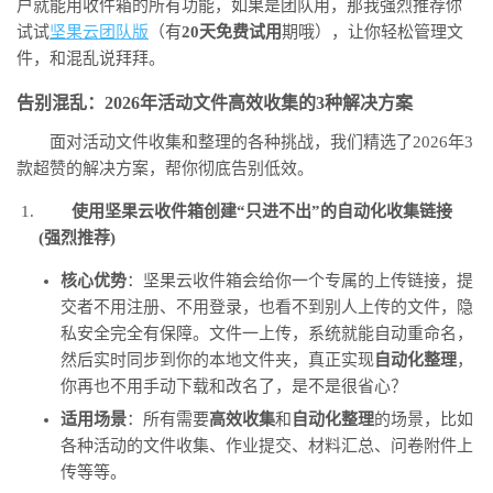
户就能用收件箱的所有功能，如果是团队用，那我强烈推荐你
试试
坚果云团队版
（有
20天免费试用
期哦），让你轻松管理文
件，和混乱说拜拜。
告别混乱：2026年活动文件高效收集的3种解决方案
面对活动文件收集和整理的各种挑战，我们精选了2026年3
款超赞的解决方案，帮你彻底告别低效。
使用坚果云收件箱创建“只进不出”的自动化收集链接
(强烈推荐)
核心优势
：坚果云收件箱会给你一个专属的上传链接，提
交者不用注册、不用登录，也看不到别人上传的文件，隐
私安全完全有保障。文件一上传，系统就能自动重命名，
然后实时同步到你的本地文件夹，真正实现
自动化整理
，
你再也不用手动下载和改名了，是不是很省心？
适用场景
：所有需要
高效收集
和
自动化整理
的场景，比如
各种活动的文件收集、作业提交、材料汇总、问卷附件上
传等等。