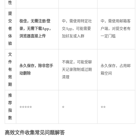
性
提
交
极佳，无需注册/登
中，需使用特定社
中，需使用邮箱客
者
录，无需下载App，
交App，可能需要
户端，对提交者有
体
浏览器直接上传
加好友或入群
一定门槛
验
文
件
不确定，可能受聊
永久保存，除非您手
永久保存，占用邮
有
天记录限制或过期
动删除
箱空间
效
清理
期
推
荐
⭐⭐⭐⭐⭐
⭐
⭐⭐
指
数
高效文件收集常见问题解答