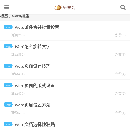
标签：word排版
Word邮件合并批量设置
word
阅读(758)
赞(
6
)
Word怎么旋转文字
word
阅读(592)
赞(
3
)
Word页面设置技巧
word
阅读(431)
赞(
4
)
Word页面的版式设置
word
阅读(430)
赞(
2
)
Word页眉设置方法
word
阅读(536)
赞(
1
)
Word文档选择性粘贴
word