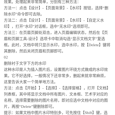
效果。处理起来非常简单，分别有三种方法：
方法一：点击【设计】-【页面背景】-【水印】按钮，选择“删
除水印”命令即可去除。
方法二：点击【设计】-【页面背景】-【水印】-【自定义水
印】，打开“水印”对话框，选中“无水印”选项即可。
方法三：在页眉页脚处双击，进入页眉编辑状态，然后在【页
眉和页脚工具-设计】选项卡中取消勾选“显示文档文字”复选
框。此时，文档中将只显示水印，选中水印，按【Delete】键将
其删除，然后关闭页眉和页脚即可。
02
删除衬于文字下方的水印
这种水印是人为插入图片后，设置图片环绕方式做成的水印效
果。它不好选择，一般情况下还非常多，删起来就非常麻烦，
这里告诉大家一个简单地方法。
方法：点击【开始】】-【选择】-【选择窗格】，打开【文档】
列表框，其中将显示文档中所有图片、文本框、艺术字对应的
名称。选择需要删除的图片名称，即对应选中文档中对应的图
片，再按“Delete”键删除即可。
提示：如果文档中图片水印特别多，可先按住【Shift】键，选