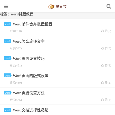
标签：word排版教程
Word邮件合并批量设置
word
阅读(758)
赞(
6
)
Word怎么旋转文字
word
阅读(592)
赞(
3
)
Word页面设置技巧
word
阅读(431)
赞(
4
)
Word页面的版式设置
word
阅读(430)
赞(
2
)
Word页眉设置方法
word
阅读(536)
赞(
1
)
Word文档选择性粘贴
word