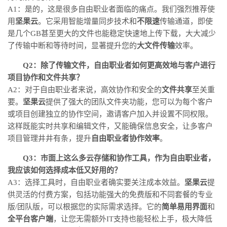
A1：是的，这是很多自由职业者面临的痛点。我们强烈推荐使
用
坚果云
。它采用智能增量同步技术和
不限速
传输通道，即使
是几个GB甚至更大的文件也能稳定快速地上传下载，大大减少
了传输中断和等待时间，显著提升您的
大文件传输
效率。
Q2：除了传输文件，自由职业者如何更高效地与客户进行
项目协作和文件共享？
A2：对于自由职业者来说，高效协作和安全的
文件共享
至关重
要。
坚果云
提供了强大的团队文件夹功能，您可以为每个客户
或项目创建独立的协作空间，邀请客户加入并设置不同权限。
这样既能实时共享和编辑文件，又能确保信息安全，让多客户
项目管理井井有条，提升
自由职业者协作效率
。
Q3：市面上这么多云存储和协作工具，作为自由职业者，
我应该如何选择成本低又好用的？
A3：选择工具时，自由职业者确实要关注成本效益。
坚果云
提
供灵活的付费方案，包括功能强大的免费版和不同套餐的专业
版/团队版，可以根据您的实际需求选择。它的
简单易用界面
和
全平台客户端
，让您无需额外IT支持也能轻松上手，极大降低