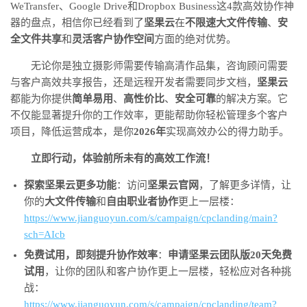
WeTransfer、Google Drive和Dropbox Business这4款高效协作神
器的盘点，相信你已经看到了
坚果云
在
不限速大文件传输
、
安
全文件共享
和
灵活客户协作空间
方面的绝对优势。
无论你是独立摄影师需要传输高清作品集，咨询顾问需要
与客户高效共享报告，还是远程开发者需要同步文档，
坚果云
都能为你提供
简单易用
、
高性价比
、
安全可靠
的解决方案。它
不仅能显著提升你的工作效率，更能帮助你轻松管理多个客户
项目，降低运营成本，是你
2026年
实现高效办公的得力助手。
立即行动，体验前所未有的高效工作流！
探索坚果云更多功能
：访问
坚果云官网
，了解更多详情，让
你的
大文件传输
和
自由职业者协作
更上一层楼：
https://www.jianguoyun.com/s/campaign/cpclanding/main?
sch=AIcb
免费试用，即刻提升协作效率
：
申请坚果云团队版20天免费
试用
，让你的团队和客户协作更上一层楼，轻松应对各种挑
战：
https://www.jianguoyun.com/s/campaign/cpclanding/team?