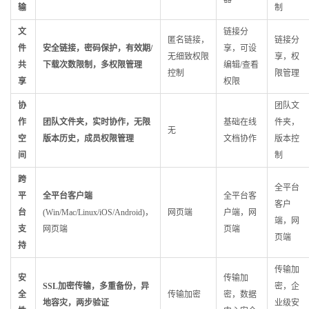
输
制
文
链接分
匿名链接，
链接分
件
安全链接，密码保护，有效期/
享，可设
无细致权限
享，权
共
下载次数限制，多权限管理
编辑/查看
控制
限管理
享
权限
协
团队文
作
团队文件夹，实时协作，无限
基础在线
件夹，
无
空
版本历史，成员权限管理
文档协作
版本控
间
制
跨
全平台
平
全平台客户端
全平台客
客户
台
(Win/Mac/Linux/iOS/Android)，
网页端
户端，网
端，网
支
网页端
页端
页端
持
传输加
安
传输加
SSL加密传输，多重备份，异
密，企
全
传输加密
密，数据
地容灾，两步验证
业级安