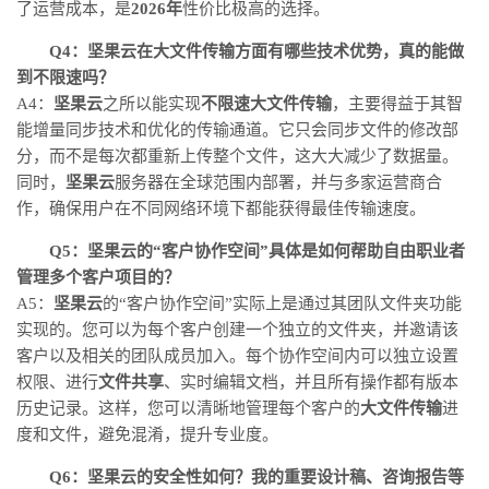
了运营成本，是
2026年
性价比极高的选择。
Q4：坚果云在大文件传输方面有哪些技术优势，真的能做
到不限速吗？
A4：
坚果云
之所以能实现
不限速大文件传输
，主要得益于其智
能增量同步技术和优化的传输通道。它只会同步文件的修改部
分，而不是每次都重新上传整个文件，这大大减少了数据量。
同时，
坚果云
服务器在全球范围内部署，并与多家运营商合
作，确保用户在不同网络环境下都能获得最佳传输速度。
Q5：坚果云的“客户协作空间”具体是如何帮助自由职业者
管理多个客户项目的？
A5：
坚果云
的“客户协作空间”实际上是通过其团队文件夹功能
实现的。您可以为每个客户创建一个独立的文件夹，并邀请该
客户以及相关的团队成员加入。每个协作空间内可以独立设置
权限、进行
文件共享
、实时编辑文档，并且所有操作都有版本
历史记录。这样，您可以清晰地管理每个客户的
大文件传输
进
度和文件，避免混淆，提升专业度。
Q6：坚果云的安全性如何？我的重要设计稿、咨询报告等