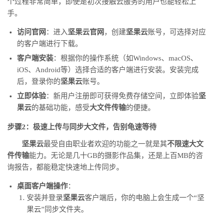
个过程非常简单，即使是初次接触云服务的用户也能轻松上
手。
访问官网
：进入
坚果云官网
，创建
坚果云
账号，可选择对应
的客户端进行下载。
客户端安装
：根据你的操作系统（如Windows、macOS、
iOS、Android等）选择合适的客户端进行安装。安装完成
后，登录你的
坚果云
账号。
立即体验
：新用户注册即可获得免费存储空间，立即体验
坚
果云
的基础功能，感受
大文件传输
的便捷。
步骤2：极速上传与同步大文件，告别龟速等待
坚果云
最受自由职业者欢迎的功能之一就是其
不限速大文
件传输
能力。无论是几十GB的摄影作品集，还是上百MB的咨
询报告，都能稳定快速地上传同步。
桌面客户端操作
：
安装并登录
坚果云
客户端后，你的电脑上会生成一个“坚
果云”同步文件夹。