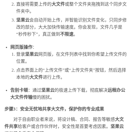
直接将需要上传的
大文件
或整个文件夹拖拽到这个同步文
件夹中。
坚果云
会自动开始上传，并智能识别文件变化，只同步修
改的部分，大大加快传输速度。你会发现，文件几乎是
“秒传秒下”，真正做到
不限速
。
网页版操作
：
登录
坚果云
网页版，在文件列表中找到你希望上传文件的
位置。
点击界面上的“上传文件”或“上传文件夹”按钮，然后选择
本地的
大文件
进行上传。
告别卡顿
：通过
坚果云
的极速上传下载，彻底解决
远程办公
大文件传输
慢的困扰。
步骤3：安全无忧地共享大文件，保护你的专业成果
对于自由职业者来说，将设计稿、合同、报告等敏感
大文
件共享
给客户或合作伙伴时，安全性是首要考虑因素。
坚果云