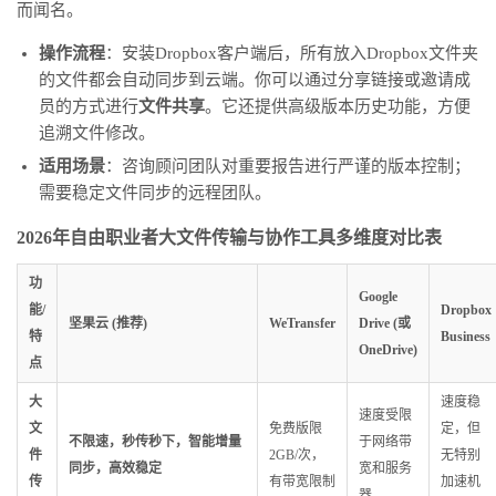
而闻名。
操作流程
：安装Dropbox客户端后，所有放入Dropbox文件夹
的文件都会自动同步到云端。你可以通过分享链接或邀请成
员的方式进行
文件共享
。它还提供高级版本历史功能，方便
追溯文件修改。
适用场景
：咨询顾问团队对重要报告进行严谨的版本控制；
需要稳定文件同步的远程团队。
2026年自由职业者大文件传输与协作工具多维度对比表
功
Google
能/
Dropbox
坚果云 (推荐)
WeTransfer
Drive (或
特
Business
OneDrive)
点
大
速度稳
速度受限
文
免费版限
定，但
不限速，秒传秒下，智能增量
于网络带
件
2GB/次，
无特别
同步，高效稳定
宽和服务
传
有带宽限制
加速机
器