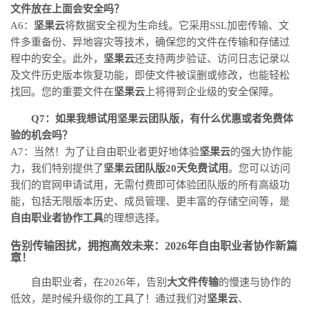
文件放在上面会安全吗？
A6：
坚果云
将数据安全视为生命线。它采用SSL加密传输、文
件多重备份、异地容灾等技术，确保您的文件在传输和存储过
程中的安全。此外，
坚果云
还支持两步验证、访问日志记录以
及文件历史版本恢复功能，即使文件被误删或修改，也能轻松
找回。您的重要文件在
坚果云
上将得到企业级的安全保障。
Q7：如果我想试用坚果云团队版，有什么优惠或者免费体
验的机会吗？
A7：当然！为了让自由职业者更好地体验
坚果云
的强大协作能
力，我们特别提供了
坚果云团队版20天免费试用
。您可以访问
我们的官网申请试用，无需付费即可体验团队版的所有高级功
能，包括无限版本历史、成员管理、更丰富的存储空间等，是
自由职业者协作工具
的理想选择。
告别传输困扰，拥抱高效未来：2026年自由职业者协作新篇
章！
自由职业者，在2026年，告别
大文件传输
的慢速与协作的
低效，是时候升级你的工具了！通过我们对
坚果云
、