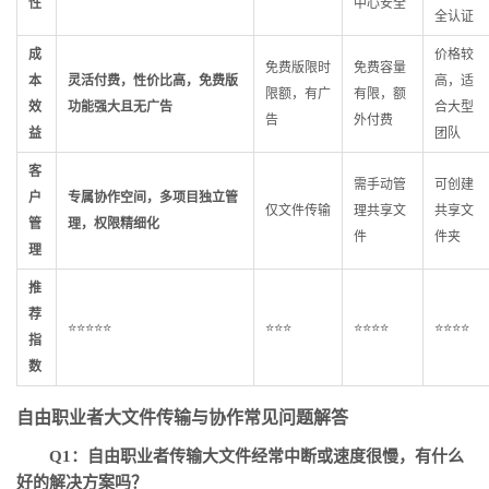
性
中心安全
全认证
成
价格较
免费版限时
免费容量
本
灵活付费，性价比高，免费版
高，适
限额，有广
有限，额
效
功能强大且无广告
合大型
告
外付费
益
团队
客
需手动管
可创建
户
专属协作空间，多项目独立管
仅文件传输
理共享文
共享文
管
理，权限精细化
件
件夹
理
推
荐
⭐⭐⭐⭐⭐
⭐⭐⭐
⭐⭐⭐⭐
⭐⭐⭐⭐
指
数
自由职业者大文件传输与协作常见问题解答
Q1：自由职业者传输大文件经常中断或速度很慢，有什么
好的解决方案吗？