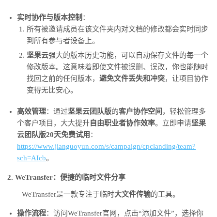
实时协作与版本控制
：
所有被邀请成员在该文件夹内对文档的修改都会实时同步
到所有参与者设备上。
坚果云
强大的版本历史功能，可以自动保存文件的每一个
修改版本。这意味着即使文件被误删、误改，你也能随时
找回之前的任何版本，
避免文件丢失和冲突
，让项目协作
变得无比安心。
高效管理
：通过
坚果云团队版
的
客户协作空间
，轻松管理多
个客户项目，大大提升
自由职业者协作效率
。立即申请
坚果
云团队版20天免费试用
：
https://www.jianguoyun.com/s/campaign/cpclanding/team?
sch=AIcb
。
2. WeTransfer：便捷的临时文件分享
WeTransfer是一款专注于临时
大文件传输
的工具。
操作流程
：访问WeTransfer官网，点击“添加文件”，选择你