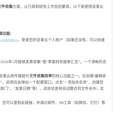
文件收集
方案，让行政和财务工作告别繁琐。以下是使用坚果云
箱功能
：
n.com/inbox
，登录您的坚果云个人账户（如果还没有，可以快速
2026年1月报销发票收集”或“季度财务报表汇总”。一个清晰的名
坚果云收件箱提升
文件收集效率
的核心功能之一。在创建/编辑收
”，启用后会弹出一个配置窗口。点击“+ 添加命名项”，创建您
“部门”、“发票日期”等）。这些信息将自动整合到文件名中，实
。
。您可以复制此链接，并通过邮件、IM工具（如微信、钉钉）等