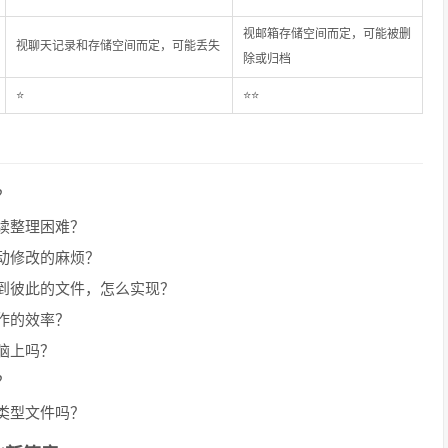
视邮箱存储空间而定，可能被删
视聊天记录和存储空间而定，可能丢失
除或归档
⭐
⭐⭐
？
续整理困难？
动修改的麻烦？
到彼此的文件，怎么实现？
作的效率？
脑上吗？
？
类型文件吗？