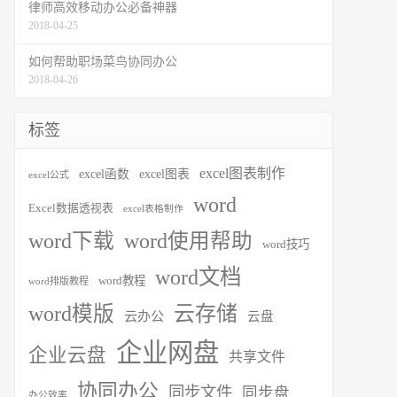
律师高效移动办公必备神器
2018-04-25
如何帮助职场菜鸟协同办公
2018-04-26
标签
excel图表制作
excel函数
excel图表
excel公式
word
Excel数据透视表
excel表格制作
word下载
word使用帮助
word技巧
word文档
word教程
word排版教程
word模版
云存储
云办公
云盘
企业网盘
企业云盘
共享文件
协同办公
同步文件
同步盘
办公效率