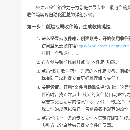
坚果云收件箱致力于为您提供最专业、最可靠的
收件箱实现
自动化汇总
的详细步骤。
第一步：创建专属收件箱，生成收集链接
进入坚果云收件箱，创建账号，开始使用收件
访问坚果云收件箱
https://workspace.jianguoyu
注册一个新账户）。
在左侧导航栏找到并点击“收件箱”功能。
点击“新建收件箱”，为您的收件箱命名，例如“
称有助于您和提交者更好地理解收集任务。
关键设置：开启“文件自动重命名”功能
。这是
件箱时，找到并点击“收到的文件将自动命名为
需要提交者填写的信息字段（例如：“姓名”、
现文件的规范化命名，告别
命名不规范
的烦恼
点击“创建”，您的专属文件收集链接即刻生成
多种方式分享给需要提交文件的同事。