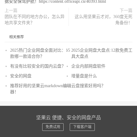
据安全保驾护航！https://content.officeapi.cn/40393.html
上一篇
下一篇
团队在不同的地方办公，怎么异
这么用坚果云才对，360度无死
地共享文件夹？
角备份！
相关推荐
2025热门企业网盘全面对比：15
2025企业网盘大盘点:12款免费工
款哪一款适合你？
具大盘点
有没有比较安全的国内云盘？
企业内部网盘软件
安全的网盘
增量盘是什么
推荐好用的坚果云markdown编辑
云盘搜索好用吗？
器！
坚果云 便捷、安全的网盘产品
免费试用
下载客户端