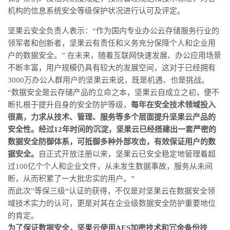
机构的信息系统安全等级保护状况进行认可及评定。
坚果云安全负责人表示：“作为国内专业办公云存储服务行业的
领军者和创新者，坚果云有责任和义务充分保障个人和企业用
户的数据安全。” 在未来，随着互联网快速发展、办公应用场景
不断丰富，用户规模仍具有较大的发展空间，这对于已经拥有
3000万办公人群用户的坚果云来说，既是机遇、也是挑战。
“数据安全是云存储产品的立命之本，坚果云自成立之初，便不
断扎根于提升自身的安全防护等级，
每年在安全技术领域投入
很高，力求从技术、管理、服务等多个层面提升坚果云产品的
安全性。经过12年时间的沉淀，坚果云已经搭建出一套严密的
数据安全防御体系，可抵御多种外部攻击，有效保证用户的数
据安全。
自正式开放注册以来，坚果云已安全稳定地管理着超
过100亿个个人和企业文件，从未发生数据事故，服务从未间
断，从而积累了一大批忠实的用户。”
而此次”等保三级“认证的获得，不仅是对坚果云在数据安全领
域技术实力的认可，更是对其在企业级数据安全防护重要地位
的肯定。
为了保证数据安全，坚果云使用AES加密技术和冗余备份技