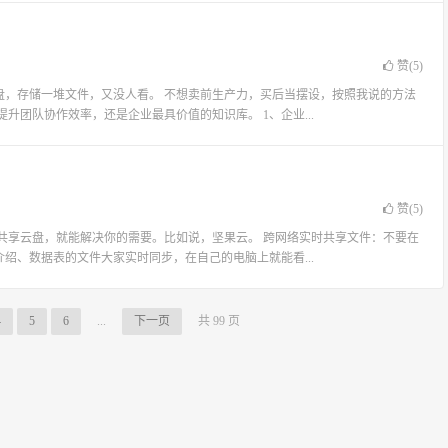
赞(
5
)
盘，存储一堆文件，又没人看。 不想卖前生产力，买后当摆设，按照我说的方法
升团队协作效率，还是企业最具价值的知识库。 1、企业...
赞(
5
)
的共享云盘，就能解决你的需要。比如说，坚果云。 跨网络实时共享文件：不要在
绍、数据表的文件大家实时同步，在自己的电脑上就能看...
4
5
6
...
下一页
共 99 页