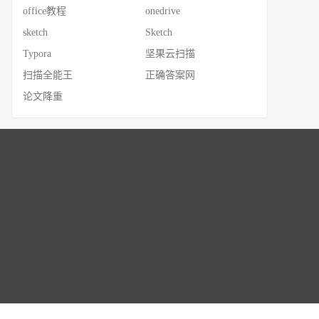
office教程
onedrive
sketch
Sketch
Typora
坚果云扫描
扫描全能王
正确答案网
论文降重