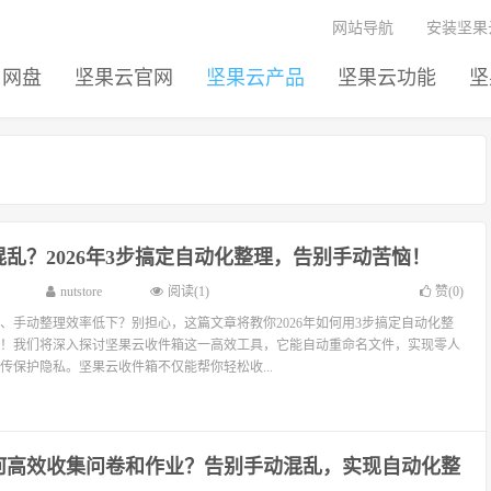
网站导航
安装坚果
网盘
坚果云官网
坚果云产品
坚果云功能
坚
乱？2026年3步搞定自动化整理，告别手动苦恼！
nutstore
阅读(1)
赞(
0
)
、手动整理效率低下？别担心，这篇文章将教你2026年如何用3步搞定自动化整
！我们将深入探讨坚果云收件箱这一高效工具，它能自动重命名文件，实现零人
传保护隐私。坚果云收件箱不仅能帮你轻松收...
如何高效收集问卷和作业？告别手动混乱，实现自动化整