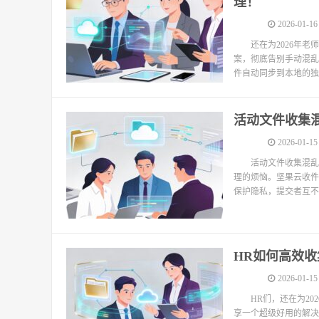
理！
2026-01-16
还在为2026年
案，彻底告别手动混乱
件自动同步到本地的独
活动文件收集混
2026-01-15
活动文件收集混乱
理的烦恼。坚果云收件
保护隐私，提交者互不
HR如何高效收
2026-01-15
HR们，还在为2
享一个超级好用的解决