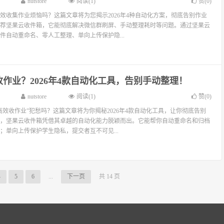
nutstore
阅读(1)
赞(
0
)
效收集作业烦恼吗？这篇文章将为您揭示2026年4种自动化方案，彻底告别作业
荐坚果云收件箱，它能彻底解决微信群刷屏、手动整理耗时等问题。通过坚果云
件自动重命名、零人工整理、单向上传保护隐...
作业？2026年4款自动化工具，告别手动整理！
nutstore
阅读(1)
赞(
0
)
高效收作业”犯愁吗？这篇文章将为你揭秘2026年4款自动化工具，让你彻底告别
，坚果云收件箱凭借其卓越的自动化能力脱颖而出。它能帮你自动重命名和归档
；单向上传保护学生隐私，提交者互不可见...
4
5
6
...
下一页
共 14 页