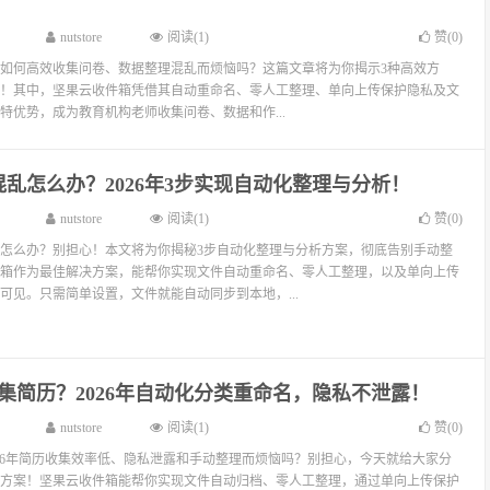
nutstore
阅读(1)
赞(
0
)
老师如何高效收集问卷、数据整理混乱而烦恼吗？这篇文章将为你揭示3种高效方
！其中，坚果云收件箱凭借其自动重命名、零人工整理、单向上传保护隐私及文
特优势，成为教育机构老师收集问卷、数据和作...
乱怎么办？2026年3步实现自动化整理与分析！
nutstore
阅读(1)
赞(
0
)
怎么办？别担心！本文将为你揭秘3步自动化整理与分析方案，彻底告别手动整
箱作为最佳解决方案，能帮你实现文件自动重命名、零人工整理，以及单向上传
可见。只需简单设置，文件就能自动同步到本地，...
集简历？2026年自动化分类重命名，隐私不泄露！
nutstore
阅读(1)
赞(
0
)
026年简历收集效率低、隐私泄露和手动整理而烦恼吗？别担心，今天就给大家分
方案！坚果云收件箱能帮你实现文件自动归档、零人工整理，通过单向上传保护